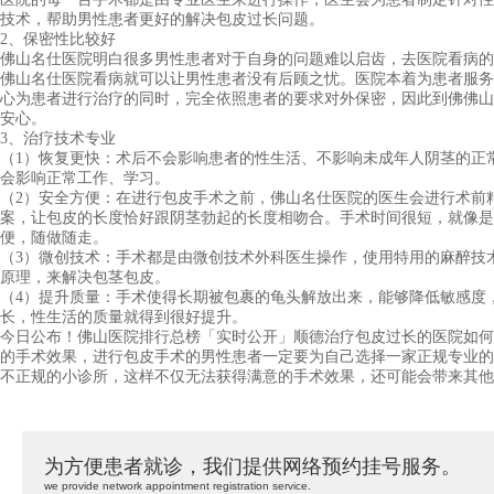
技术，帮助男性患者更好的解决包皮过长问题。
2、保密性比较好
佛山名仕医院明白很多男性患者对于自身的问题难以启齿，去医院看病的
佛山名仕医院看病就可以让男性患者没有后顾之忧。医院本着为患者服务
心为患者进行治疗的同时，完全依照患者的要求对外保密，因此到佛佛山
安心。
3、治疗技术专业
（1）恢复更快：术后不会影响患者的性生活、不影响未成年人阴茎的正
会影响正常工作、学习。
（2）安全方便：在进行包皮手术之前，佛山名仕医院的医生会进行术前
案，让包皮的长度恰好跟阴茎勃起的长度相吻合。手术时间很短，就像是
便，随做随走。
（3）微创技术：手术都是由微创技术外科医生操作，使用特用的麻醉技
原理，来解决包茎包皮。
（4）提升质量：手术使得长期被包裹的龟头解放出来，能够降低敏感度
长，性生活的质量就得到很好提升。
今日公布！佛山医院排行总榜「实时公开」顺德治疗包皮过长的医院如何
的手术效果，进行包皮手术的男性患者一定要为自己选择一家正规专业的
不正规的小诊所，这样不仅无法获得满意的手术效果，还可能会带来其他
为方便患者就诊，我们提供网络预约挂号服务。
we provide network appointment registration service.